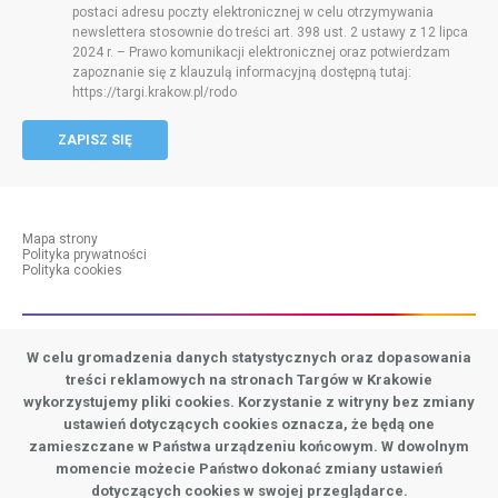
postaci adresu poczty elektronicznej w celu otrzymywania
newslettera stosownie do treści art. 398 ust. 2 ustawy z 12 lipca
2024 r. – Prawo komunikacji elektronicznej oraz potwierdzam
zapoznanie się z klauzulą informacyjną dostępną tutaj:
https://targi.krakow.pl/rodo
ZAPISZ SIĘ
Mapa strony
Polityka prywatności
menu-dolne-cookies
Polityka cookies
W celu gromadzenia danych statystycznych oraz dopasowania
Targi w Krakowie
treści reklamowych na stronach Targów w Krakowie
31-586 Kraków
wykorzystujemy pliki cookies. Korzystanie z witryny bez zmiany
ul. Galicyjska 9
ustawień dotyczących cookies oznacza, że będą one
zamieszczane w Państwa urządzeniu końcowym. W dowolnym
expo info
expo kontakt
tel. +48 12 644 59 32
Social media
momencie możecie Państwo dokonać zmiany ustawień
tel. +48 12 644 81 65
dotyczących cookies w swojej przeglądarce.