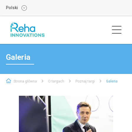
Polski
Galeria
Strona główna
O targach
Poznaj targi
Galeria